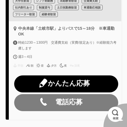
大学生歓迎
シフト制勤務
未経験者歓迎
交通費支給
社内割引あり
制服貸与
土日祝勤務歓迎
車通勤応相談
フリーター歓迎
経験者歓迎
中央本線「土岐市駅」よりバスで15～18分 ※車通勤
OK
時給1230～1300円 交通費支給（実費/規定あり）※経験能力考
慮します
週3～4日
早朝
朝
昼
夕方
夜
深夜
かんたん応募
電話応募
検索