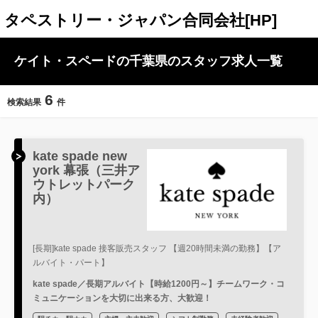
タペストリー・ジャパン合同会社[HP]
ケイト・スペードの千葉県のスタッフ求人一覧
6
検索結果
件
kate spade new
york 幕張（三井ア
ウトレットパーク
内）
[長期]kate spade 接客販売スタッフ 【週20時間未満の勤務】【ア
ルバイト・パート】
kate spade／長期アルバイト【時給1200円～】チームワーク・コ
ミュニケーションを大切に出来る方、大歓迎！