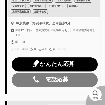
駅チカ・駅ナカ
主婦・主夫歓迎
シフト制勤務
未経験者歓迎
交通費支給
社内割引あり
社員登用あり
制服貸与
土日祝勤務歓迎
経験者歓迎
JR京葉線「海浜幕張駅」より徒歩3分
時給1200円～ 交通費支給（実費/規定あり）※経験能力考慮し
ます
週3～4日
早朝
朝
昼
夕方
夜
深夜
かんたん応募
電話応募
検索