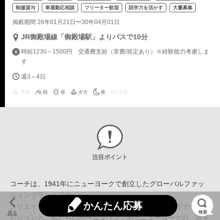
制服貸与
車通勤応相談
フリーター歓迎
語学力を活かす
大量募集
掲載期間 26年01月21日〜30年04月01日
JR御殿場線「御殿場駅」よりバスで10分
時給1230～1500円 交通費支給（実費/規定あり）※経験能力考慮しま
す
週3～4日
早朝
朝
昼
夕方
夜
深夜
注目ポイント
コーチは、1941年にニューヨークで創立したグローバルファッ
ションブランドです。
かんたん応募
クリエイティブ・ディレクターのスチュアート・ヴィヴァースの
検索
戻る
ビジョンと、私たちのホームタウンであるニューヨークの、誰を