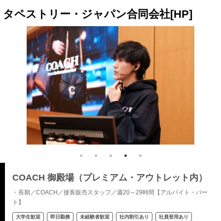
タペストリー・ジャパン合同会社[HP]
COACH 御殿場（プレミアム・アウトレット内）
・長期／COACH／接客販売スタッフ／週20～29時間【アルバイト・パー
ト】
大学生歓迎
即日勤務
未経験者歓迎
社内割引あり
社員登用あり