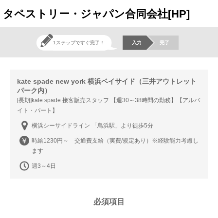
タペストリー・ジャパン合同会社[HP]
1ステップですぐ完了！
入力
完了
kate spade new york 横浜ベイサイド（三井アウトレット
パーク内）
[長期]kate spade 接客販売スタッフ 【週30～38時間の勤務】【アルバ
イト・パート】
横浜シーサイドライン 「鳥浜駅」より徒歩5分
時給1230円～ 交通費支給（実費/規定あり）※経験能力考慮し
ます
週3～4日
必須項目