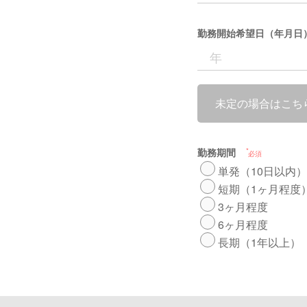
勤務開始希望日（年月日
未定の場合はこち
勤務期間
必須
単発（10日以内）
短期（1ヶ月程度
3ヶ月程度
6ヶ月程度
長期（1年以上）