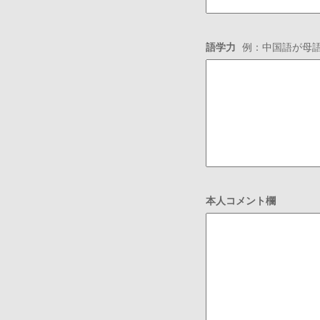
語学力
例：中国語が母語・
本人コメント欄