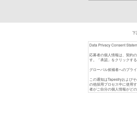
下
Data Privacy Consent State
応募者の個人情報は、契約の
す。「承認」をクリックする
グローバル侯補者へのプライ
この通知はTapestryお
の他採用プロセス中に使用す
者がご自分の個人情報がどの
剣に捉えています。
この通知は、 EU域内に居住する応募者
って定められている当社の義
ション1、2、3が適用され
Tapestryは業務を行う
加え、セクション5の規定が
ン5の規定が優先して適用さ
知は当社顧客の個人情報の使