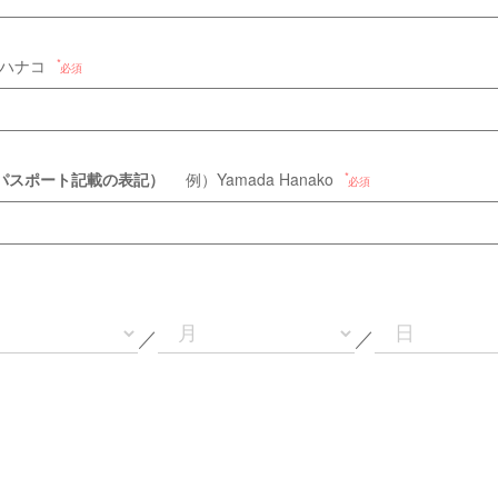
ハナコ
必須
パスポート記載の表記）
例）Yamada Hanako
必須
／
／