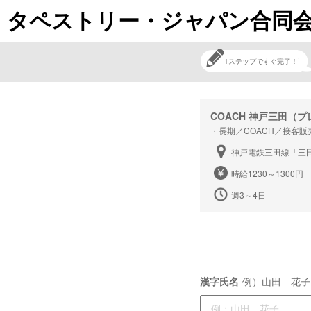
タペストリー・ジャパン合同会社
1ステップですぐ完了！
COACH 神戸三田（
・長期／COACH／接客販
神戸電鉄三田線「三田
時給1230～130
週3～4日
漢字氏名
例）山田 花子