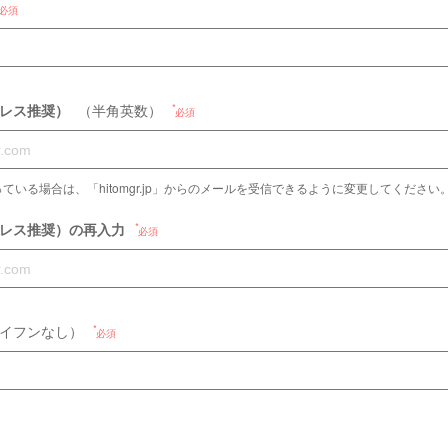
必須
ドレス推奨）
（半角英数）
必須
ている場合は、「hitomgr.jp」からのメールを受信できるように変更してください
ドレス推奨）の再入力
必須
イフンなし）
必須