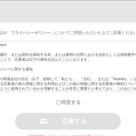
記の「プライバシーポリシー」についてご同意いただいた上でご応募くださ
ment
履行、または契約を締結する前、または雇用の分野における法的もしくは規制要件
ことで、応募者は以下の通知を読んだことになります。
バシーに関する通知
よびその関連会社の当社（以下、総称して「私たち」、「当社」、または「Tapestry
る応募者の個人情報に関する利用およびこの個人情報に関する応募者の権利につい
ように使用されているかを理解することが非常に重要だと考えており、この点につ
同意する
向けに、 EU一般データ保護規則（European Union General Data Protection
務を定めています。日本を含むEU域外のその他の国に居住する他のすべての応募
ますが、応募者の居住国では応募者が有する権利（セクション4に記載）が異なる場
国において適用されるデータ保護法を遵守します。なお、日本に所在する応募者について
適用されます。セクション5の規定とそれ以外のセクションの規定との間に矛盾・
れます。この通知は応募者の個人情報の取り扱いについてのみ説明するものである
用または社員として採用された場合の個人情報の使用について説明するものではあ