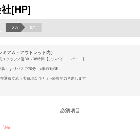
[HP]
入力
完了
プレミアム・アウトレット内）
売スタッフ／週30～38時間【アルバイト・パート】
駅」よりバスで20分 ※車通勤OK
0円 交通費支給（実費/規定あり）※経験能力考慮します
必須項目
必須