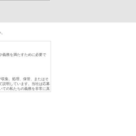
い。
や義務を満たすために必要で
」）が収集、処理、保管、またはそ
て説明しています。当社は応募
いての私たちの義務を非常に真
 Regulation : GDPR）によ
者については、この通知のセク
合があります。最終的に、
は、セクション1から3の規定に
齟齬がある場合には、セクショ
ことにご注意ください。この通
りません。顧客に対する個人情