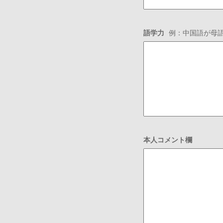
語学力
例：中国語が母語・
本人コメント欄