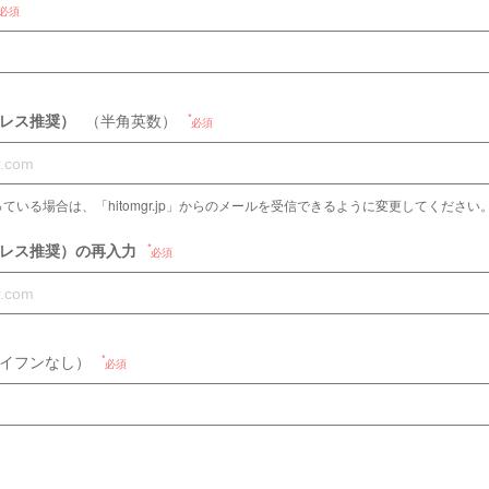
必須
ドレス推奨）
（半角英数）
必須
ている場合は、「hitomgr.jp」からのメールを受信できるように変更してください
ドレス推奨）の再入力
必須
イフンなし）
必須