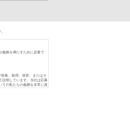
い。
や義務を満たすために必要で
」）が収集、処理、保管、またはそ
て説明しています。当社は応募
いての私たちの義務を非常に真
 Regulation : GDPR）によ
者については、この通知のセク
合があります。最終的に、
は、セクション1から3の規定に
齟齬がある場合には、セクショ
ことにご注意ください。この通
りません。顧客に対する個人情