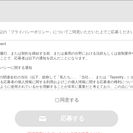
記の「プライバシーポリシー」についてご同意いただいた上でご応募くださ
ment
履行、または契約を締結する前、または雇用の分野における法的もしくは規制要件
ことで、応募者は以下の通知を読んだことになります。
バシーに関する通知
よびその関連会社の当社（以下、総称して「私たち」、「当社」、または「Tapestry
る応募者の個人情報に関する利用およびこの個人情報に関する応募者の権利につい
ように使用されているかを理解することが非常に重要だと考えており、この点につ
同意する
向けに、 EU一般データ保護規則（European Union General Data Protection
務を定めています。日本を含むEU域外のその他の国に居住する他のすべての応募
ますが、応募者の居住国では応募者が有する権利（セクション4に記載）が異なる場
国において適用されるデータ保護法を遵守します。なお、日本に所在する応募者について
適用されます。セクション5の規定とそれ以外のセクションの規定との間に矛盾・
れます。この通知は応募者の個人情報の取り扱いについてのみ説明するものである
用または社員として採用された場合の個人情報の使用について説明するものではあ