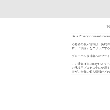
下
Data Privacy Consent State
応募者の個人情報は、契約の
す。「承認」をクリックする
グローバル侯補者へのプライ
この通知はTapestryお
の他採用プロセス中に使用す
者がご自分の個人情報がどの
剣に捉えています。
この通知は、 EU域内に居住する応募者
って定められている当社の義
ション1、2、3が適用され
Tapestryは業務を行う
加え、セクション5の規定が
ン5の規定が優先して適用さ
知は当社顧客の個人情報の使