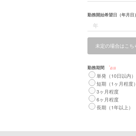
勤務開始希望日（年月日
未定の場合はこち
勤務期間
必須
単発（10日以内）
短期（1ヶ月程度
3ヶ月程度
6ヶ月程度
長期（1年以上）