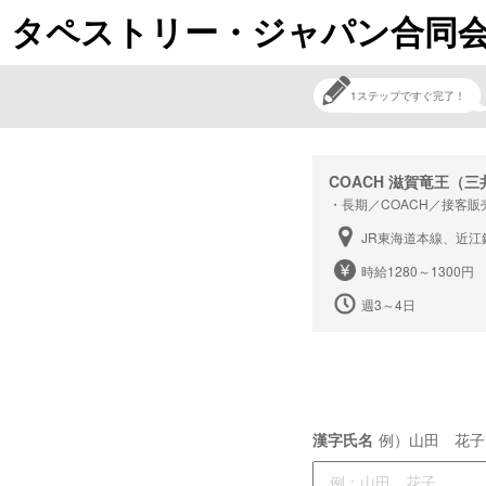
タペストリー・ジャパン合同会社
1ステップですぐ完了！
COACH 滋賀竜王（
・長期／COACH／接客販
JR東海道本線、近江
時給1280～1300
週3～4日
漢字氏名
例）山田 花子