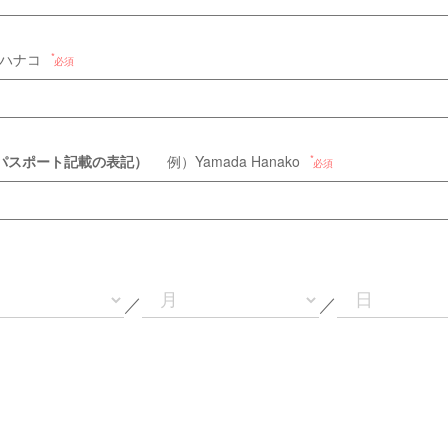
ハナコ
必須
パスポート記載の表記）
例）Yamada Hanako
必須
／
／