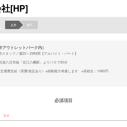
[HP]
入力
完了
三井アウトレットパーク内）
売スタッフ／週20～29時間【アルバイト・パート】
鉄道八日市線「近江八幡駅」よりバスで30分
円 交通費支給（実費/規定あり）※経験能力考慮します ※高校生：1080円
必須項目
必須