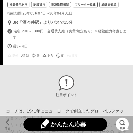
社員登用あり
制服貸与
車通勤応相談
フリーター歓迎
経験者歓迎
掲載期間 26年05月07日〜30年04月01日
JR「酒々井駅」よりバスで15分
時給1230～1300円 交通費支給（実費/規定あり）※経験能力考慮しま
す
週3～4日
早朝
朝
昼
夕方
夜
深夜
注目ポイント
コーチは、1941年にニューヨークで創立したグローバルファッ
ションブランドです。
かんたん応募
クリエイティブ・ディレクターのスチュアート・ヴィヴァースの
検索
戻る
ビジョンと、私たちのホームタウンであるニューヨークの、誰を