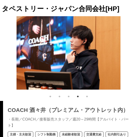
タペストリー・ジャパン合同会社[HP]
COACH 酒々井（プレミアム・アウトレット内）
・長期／COACH／接客販売スタッフ／週20～29時間【アルバイト・パー
ト】
主婦・主夫歓迎
シフト制勤務
未経験者歓迎
交通費支給
社内割引あり