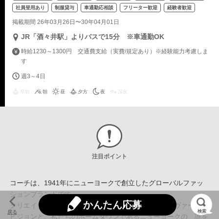
社員登用あり
制服貸与
車通勤応相談
フリーター歓迎
経験者歓迎
掲載期間 26年03月26日〜30年04月01日
JR「酒々井駅」よりバスで15分 ※車通勤OK
時給1230～1300円 交通費支給（実費/規定あり）※経験能力考慮しま
す
週3～4日
早朝
朝
昼
夕方
夜
深夜
注目ポイント
コーチは、1941年にニューヨークで創立したグローバルファッ
ションブランドです。
かんたん応募
クリエイティブ・ディレクターのスチュアート・ヴィヴァースの
検索
戻る
ビジョンと、私たちのホームタウンであるニューヨークの、誰を