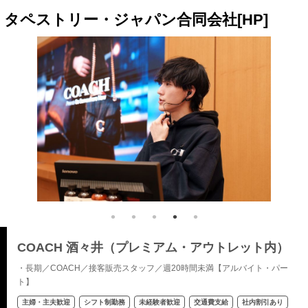
タペストリー・ジャパン合同会社[HP]
COACH 酒々井（プレミアム・アウトレット内）
・長期／COACH／接客販売スタッフ／週20時間未満【アルバイト・パー
ト】
主婦・主夫歓迎
シフト制勤務
未経験者歓迎
交通費支給
社内割引あり